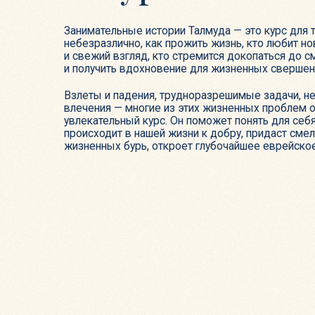
Взлеты и падения, трудноразрешимые задачи, непреод
влечения — многие из этих жизненных проблем освещае
увлекательный курс. Он поможет понять для себя, что вс
происходит в нашей жизни к добру, придаст смелости в 
жизненных бурь, откроет глубочайшее еврейское насле
П
1 урок