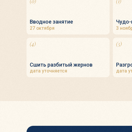
еподающий в более
Кто будет
вести зан
р. Александр Лакшин
Преподаватель Торы со стажем более 30 л
Был профессором кафедры иудаики Туро-
колледжа в Нью-Йорке
Всемирно известный лектор, преподающий 
чем 20 странах мира