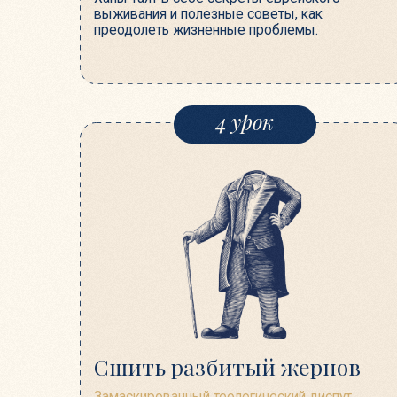
Сшить разбитый жернов
Замаскированный теологический диспут.
Как мясник свою голову продал? Сколько
длится беременность у змеи? Как сшить
разбитый жернов? КВН между командой
афинских мудрецов и Рабби Йеошуа
испытывает на прочность основы еврейской
веры.