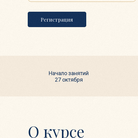
Регистрация
Начало занятий
27 октября
О курсе
Занимательные истории Талмуда — это курс для тех, ком
небезразлично, как прожить жизнь, кто любит новые ид
и свежий взгляд, кто стремится докопаться до смысла
и получить вдохновение для жизненных свершений.