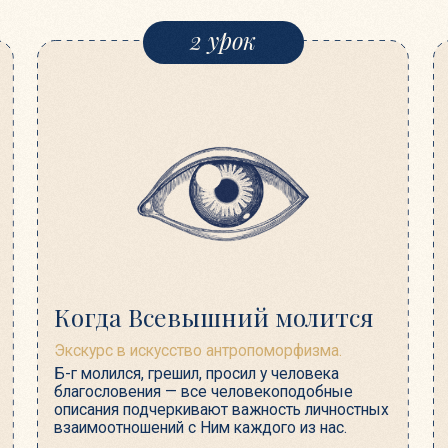
Когда Всевышний молится
В защит
Экскурс в искусство антропоморфизма.
Жизненные ис
Б-г молился, грешил, просил у человека
Истории о го
благословения — все человекоподобные
младенцах, яв
описания подчеркивают важность личностных
мудреца помог
взаимоотношений с Ним каждого из нас.
изгнания, вид
детали нашей 
с лучшей стор
5 урок