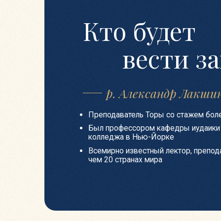
Стоимость курса
3000₽ + 1000₽
4900₽
основной курс + методическое пособие
Регистрация
*Скидку субсидирует клуб «Эмуна»