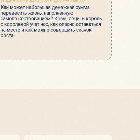
защиту грешного царя
 ноября