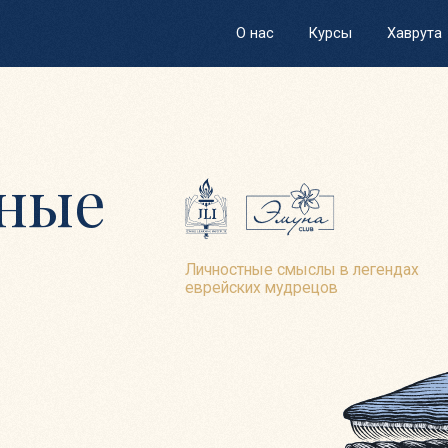
О нас
Курсы
Хаврута
Преподава
ые
Личностные смыслы в легендах
еврейских мудрецов