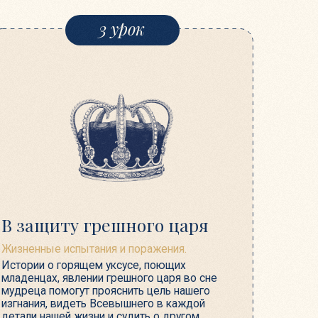
у грешного царя
пытания и поражения.
рящем уксусе, поющих
лении грешного царя во сне
ут прояснить цель нашего
еть Всевышнего в каждой
жизни и судить о другом
оны.
6 урок