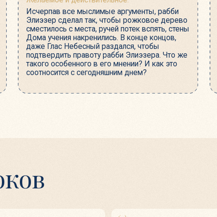
ов
(2)
(3)
ыба-кит
Когда Всевышний молится
В 
10 ноября
17
(6)
печки
Билет в рай
тся
дата уточняется