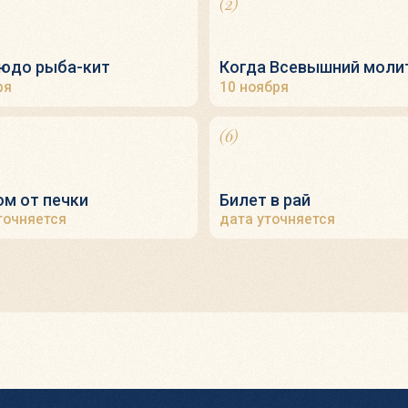
ятия?
ет
в более