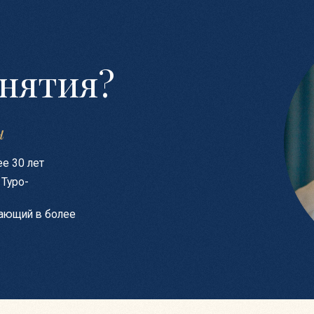
Вас ждет:
(1)
7-недельный курс от одного из самых именитых еврейских 
(2)
Методические материалы, разработанные специально для э
(3)
Горячие напитки и закуски