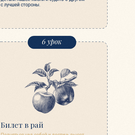
рай
 собой и достичь высот.
большая денежная сумма
знь, наполненную
ванием? Козы, овцы и король
ат нас, как опасно оставаться
к можно совершить скачок
«Тора Центр Москва»,
Образцова, 19к2