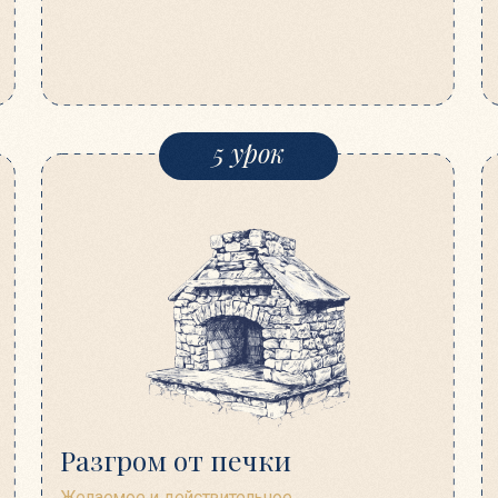
Разгром от печки
Билет в 
Желаемое и действительное.
Подняться над
Исчерпав все мыслимые аргументы, рабби
Как может не
Элиэзер сделал так, чтобы рожковое дерево
перевесить жи
сместилось с места, ручей потек вспять, стены
самопожертво
Дома учения накренились. В конце концов,
с королевой уч
даже Глас Небесный раздался, чтобы
на месте и ка
подтвердить правоту рабби Элиэзера. Что же
роста.
такого особенного в его мнении? И как это
Каждое воскресенье
соотносится с сегодняшним днем?
в ХХ