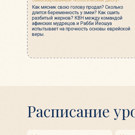
Расписание урок
(0)
(1)
Вводное занятие
Чудо-юдо р
27 октября
3 ноября
(4)
(5)
Сшить разбитый жернов
Разгром от 
дата уточняется
дата уточняе
олее 30 лет
ки Туро-