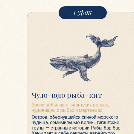
Чудо-юдо рыба-кит
Уроки небылиц о гигантских волнах,
чудовищных рыбах и мертвецах.
Остров, обернувшийся спиной морского
чудища, семимильные волны, гигантские
трупы — странные истории Рабы бар бар
Ханы таят в себе секреты еврейского
выживания и полезные советы, как
преодолеть жизненные проблемы.
4 урок