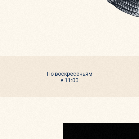
По воскресеньям
в 11:00
у
еи