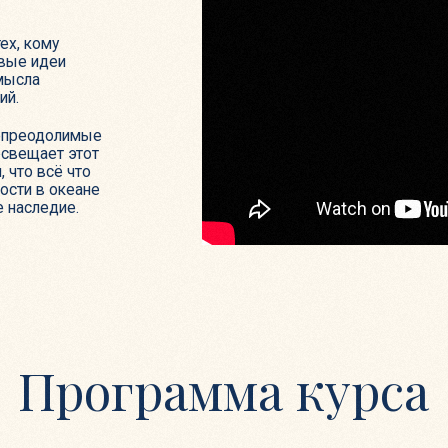
олимые
т этот
ё что
океане
дие.
рограмма курса
2 урок