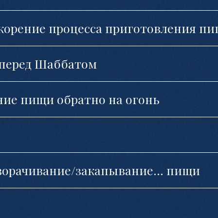
Ускорение процесса приготовления п
 перед Шаббатом
ение пищи обратно на огонь
заворачивание/закапывание… пищи