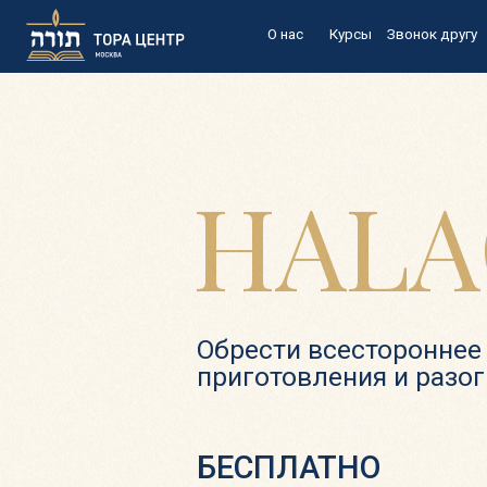
О нас
Курсы
Звонок другу
Препод
HALA
Обрести всестороннее пон
приготовления и разогрев
БЕСПЛАТНО