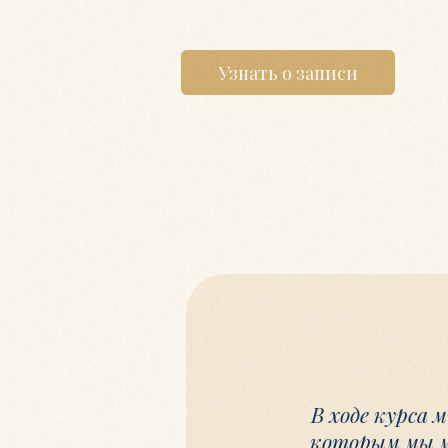
Узнать о записи
В ходе курса мы об
которым мы можем
(1)