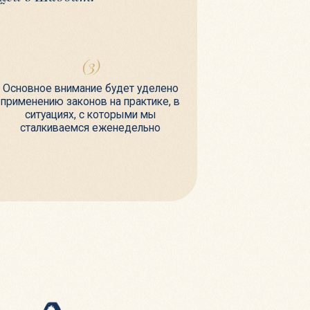
мание будет уделено
конов на практике, в
, с которыми мы
мся еженедельно