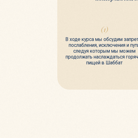
В ходе курса мы обсудим запреты,
послабления, исключения и пути,
следуя которым мы можем
продолжать наслаждаться горячей
пищей в Шаббат
РЕЗУЛЬТА
По окончании курса вы будете владеть знан
приготовления, разогревания пищи в Шаббат,