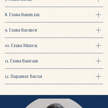
БЕЗ РЕГИСТРАЦИИ
БЕСПЛАТНО
8. Глава Ваишлах
Ждем Вас в 18:30 по адресу:
«Тора Центр Москва», Образцова, 19к2
9. Глава Ваешев
10. Глава Микец
11. Глава Ваигаш
12. Парашат Ваехи
РЕКВИЗИТЫ
ОГРН
ДОГОВОР ОФЕРТЫ
ПОЛИТИКА КОНФИДЕНЦИАЛЬНОСТИ
ПОЛЬЗОВАТЕЛЬСКОЕ СОГЛАШЕНИЕ
УСЛОВИЯ ОПЛАТЫ И ВОЗВРАТА
ДЕНЕЖНЫХ СРЕДСТВ