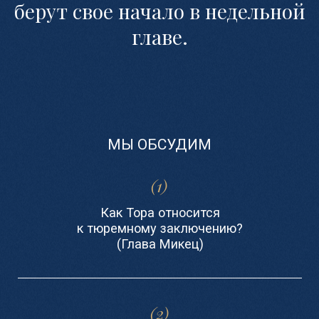
(3)
Может ли заповедь Бикур Холим
(навещение больных) быть
выполнена через Zoom?
(Глава Вайера)