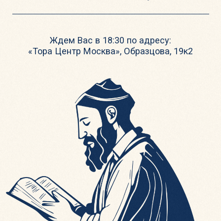
Эта серия уроков Талмуда
представляет собой
еженедельные занятия,
связанные с недельной главой
Торы.
Мы будем рассматривать
увлекательные и прикладные