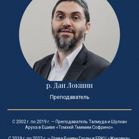
ПОЛИТИКА ОБРАБОТКИ ПЕРСОНАЛЬНЫХ
ДАННЫХ
УСТАВ ОРГАНИЗАЦИИ
Местная религиозная организация ортодоксального
иудаизма «Еврейская община «Кармель».
Юридический адрес: 127 018, г. Москва, пер. 2-й
Вышеславцев, 5А, офис 201.Контакты:
info@toracenter.moscow, +7(495)645-50-23.
Реквизиты: ИНН 7 715 491 705/ ОГРН 1 127 799 016
377.
p. Дан Локшин
Преподаватель
С 2002 г. по 2019 г. — Преподаватель Талмуда и Шулхан
Аруха в Ешиве «Томхей Тмимим Софрино».
С 2019 г. по 2022 г. — Глава Ешивы Гдолы в ЕРКЦ «Жуковка».