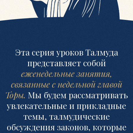
темы, талмудические
обсуждения законов, которые
берут свое начало в недельной
главе.
МЫ ОБСУДИМ
(1)
Как Тора относится
к тюремному заключению?
(Глава Микец)
(2)
Может ли Голем
считаться частью миньяна?
(Глава Ноах)